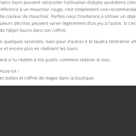
ertains tours peuvent nécessiter l’utilisation d’objets quotidiens com
 référence à un mouchoir rouge, c’est simplement une recommandati
lle couleur de mouchoir. Parfois nous t’inviterons à utiliser un ob
uleurs décrites peuvent varier légèrement d’un jeu à l’autre. Si c’e
de l’objet fourni dans ton coffret.
en quelques secondes, mais pour d’autres il te faudra t’entraîner af
 et encore plus en réalisant les tours.
erd si tu révèles à ton public comment réaliser le tour.
muse-toi !
s boites et coffret de magie dans la boutique.