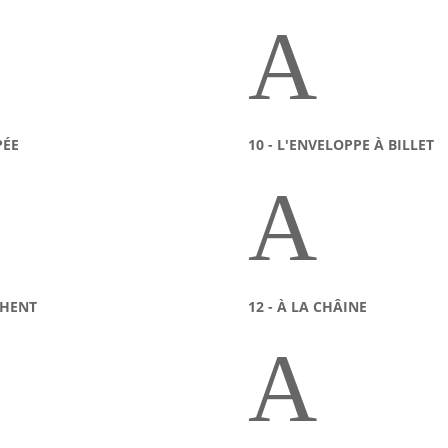
A
PÉE
10 - L'ENVELOPPE À BILLET
A
CHENT
12 - À LA CHÂINE
A