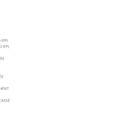
(FP)
 (FP)
DÉE
ÉE
CHENT
CASSÉ