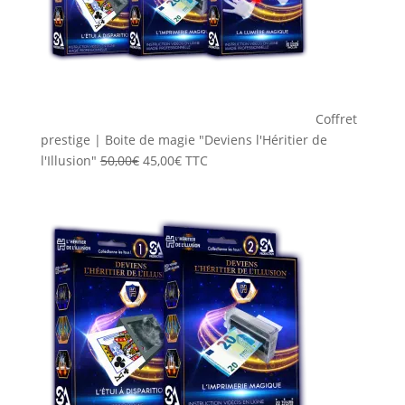
Coffret
prestige | Boite de magie "Deviens l'Héritier de
Le
Le
l'Illusion"
50,00
€
45,00
€
TTC
prix
prix
initial
actuel
était :
est :
50,00€.
45,00€.