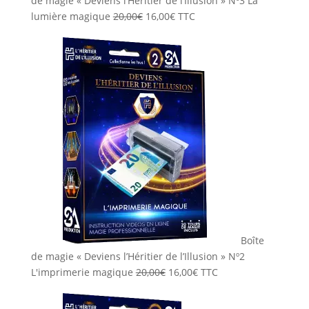
de magie « Deviens l’Héritier de l’Illusion » Nº3 La
Le
Le
lumière magique
20,00
€
16,00
€
TTC
prix
prix
initial
actuel
était :
est :
20,00€.
16,00€.
Boîte
de magie « Deviens l’Héritier de l’Illusion » Nº2
Le
Le
L'imprimerie magique
20,00
€
16,00
€
TTC
prix
prix
initial
actuel