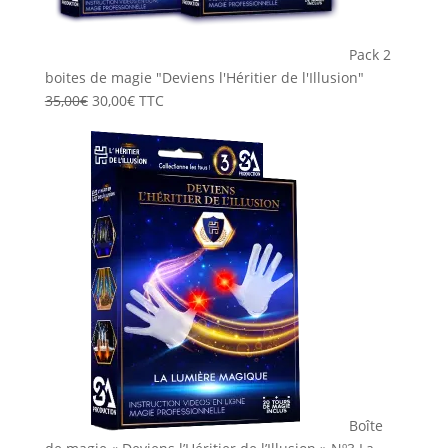
Pack 2
boites de magie "Deviens l'Héritier de l'Illusion"
Le
Le
35,00
€
30,00
€
TTC
prix
prix
initial
actuel
était :
est :
35,00€.
30,00€.
Boîte