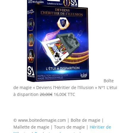
était :
est :
20,00€.
16,00€.
Boîte
de magie « Deviens l’Héritier de l’Illusion » Nº1 L'étui
Le
Le
à disparition
20,00
€
16,00
€
TTC
prix
prix
initial
actuel
était :
est :
© www.boitedemagie.com | Boîte de magie |
20,00€.
16,00€.
Mallette de magie | Tours de magie |
Héritier de