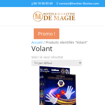
06 19 08 85 60
contact@heritier-illusion.com
Promo !
Accueil
/ Produits identifiés “Volant”
Volant
Voici le seul résultat