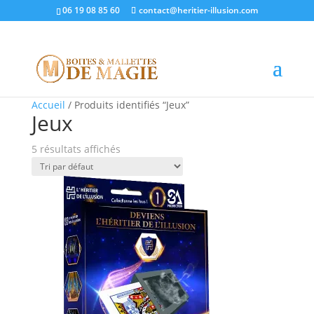
06 19 08 85 60
contact@heritier-illusion.com
Promo !
Promo !
Promo !
Promo !
Promo !
Accueil
/ Produits identifiés “Jeux”
Jeux
5 résultats affichés