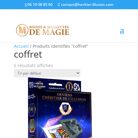
06 19 08 85 60
contact@heritier-illusion.com
Promo !
Promo !
Promo !
Promo !
Promo !
Accueil
/ Produits identifiés “coffret”
coffret
5 résultats affichés