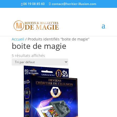
06 19 08 85 60
contact@heritier-illusion.com
Promo !
Promo !
Promo !
Promo !
Promo !
Accueil
/ Produits identifiés “boite de magie”
boite de magie
5 résultats affichés